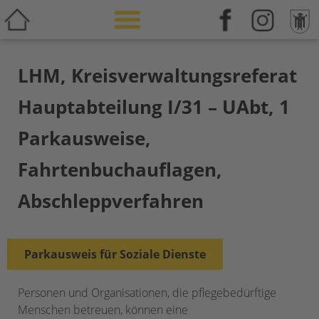
Weiterbildung & Zusatzqualifikation
LHM, Kreisverwaltungsreferat
Hauptabteilung I/31 – UAbt, 1
Parkausweise,
Fahrtenbuchauflagen,
Abschleppverfahren
Parkausweis für Soziale Dienste
Personen und Organisationen, die pflegebedürftige
Menschen betreuen, können eine