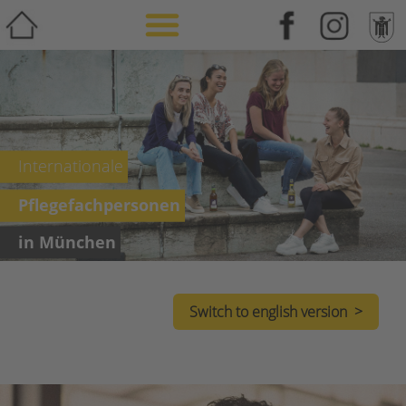
Weiterbildung & Zusatzqualifikation
Internationale
Pflegefachpersonen
in München
Switch to english version >
Internationale
Pflegefachpersonen