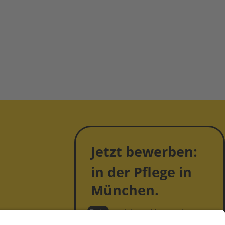
Jetzt bewerben:
in der Pflege in
München.
Dein
sozialstes Netzwerk.