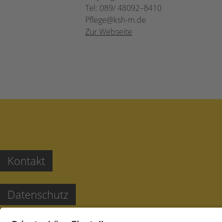
Tel: 089/ 48092–8410
Pflege@ksh-m.de
Zur Webseite
Kontakt
Datenschutz