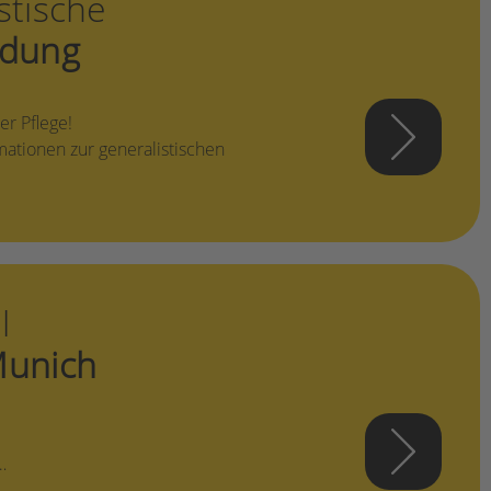
stische
ldung
er Pflege!
rmationen zur generalistischen
l
Munich
…