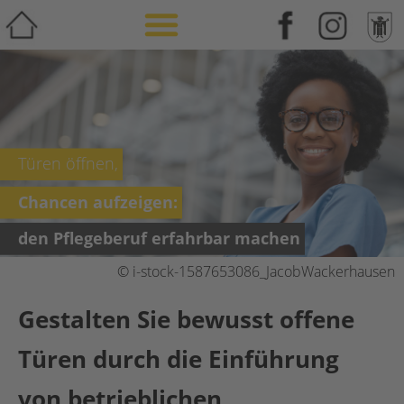
Weiterbildung & Zusatzqualifikation
Türen öffnen,
Chancen aufzeigen:
den Pflegeberuf erfahrbar machen
© i-stock-1587653086_JacobWackerhausen
Gestalten Sie bewusst offene
Türen durch die Einführung
von betrieblichen