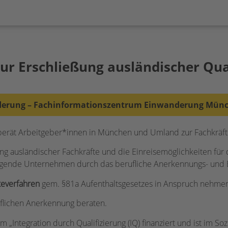
 zur Erschließung ausländischer Qua
derung – Fachinformationszentrum Einwanderung Mün
berät Arbeitgeber*innen in München und Umland zur Fachkräf
ng ausländischer Fachkräfte und die Einreisemöglichkeiten fü
ragende Unternehmen durch das berufliche Anerkennungs- und E
teverfahren
gem. §81a Aufenthaltsgesetzes in Anspruch nehmen 
uflichen Anerkennung beraten.
„Integration durch Qualifizierung (IQ) finanziert und ist im S