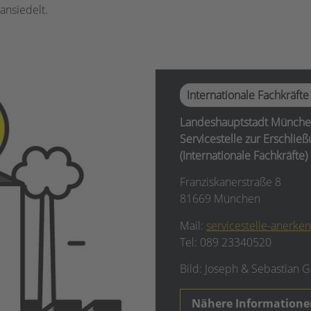
ansiedelt.
Internationale Fachkräfte
Landeshauptstadt München, 
Servicestelle zur Erschlie
(Internationale Fachkräfte)
Franziskanerstraße 8
81669 München
Mail:
servicestelle-aner
Tel: 089 23340520
Bild: Joseph & Sebastian G
Nähere Informatione