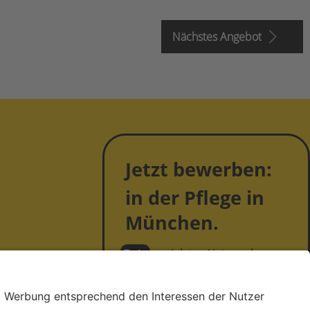
Nächstes Angebot
Jetzt bewerben:
in der Pflege in
München.
Dein
sozialstes Netzwerk.