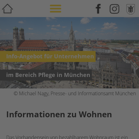
Weiterbildung & Zusatzqualifikation
Info-Angebot für Unternehmen
im Bereich Pflege in München
© Michael Nagy, Presse- und Informationsamt München
Informationen zu Wohnen
Das Vorhandensein von bezahlbarem Wohnraum ist ein