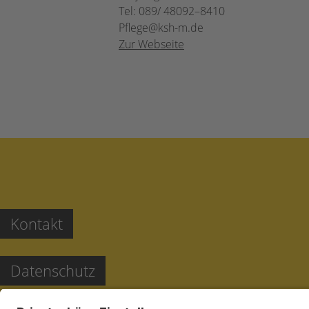
Tel: 089/ 48092–8410
Pflege@ksh-m.de
Zur Webseite
Kontakt
Datenschutz