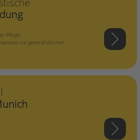
stische
ldung
er Pflege!
rmationen zur generalistischen
l
Munich
…