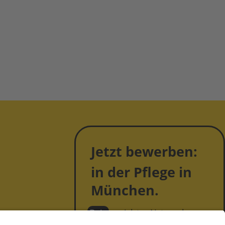
Jetzt bewerben:
in der Pflege in
München.
Dein
sozialstes Netzwerk.